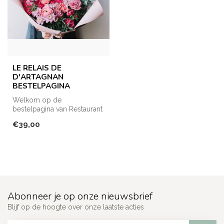
LE RELAIS DE
D'ARTAGNAN
BESTELPAGINA
Welkom op de
bestelpagina van Restaurant
Le Relais de d'Artagnan! Hier
€39,00
kan je en...
Abonneer je op onze nieuwsbrief
Blijf op de hoogte over onze laatste acties