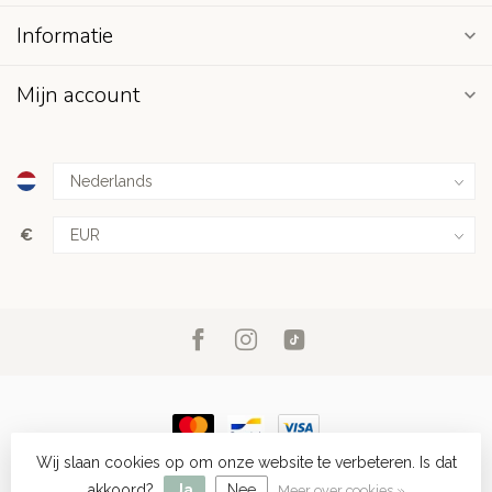
Informatie
Mijn account
€
Wij slaan cookies op om onze website te verbeteren. Is dat
© Copyright 2026 À Fleur de Toi
- Powered by
Lightspeed
-
Lightspeed design
by
Dyvelopment
akkoord?
Ja
Nee
Meer over cookies »