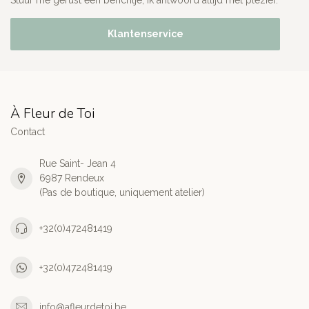
Stuur me gerust een berichtje, ik antwoord altijd met plezier."
Klantenservice
À Fleur de Toi
Contact
Rue Saint- Jean 4
6987 Rendeux
(Pas de boutique, uniquement atelier)
+32(0)472481419
+32(0)472481419
info@afleurdetoi.be