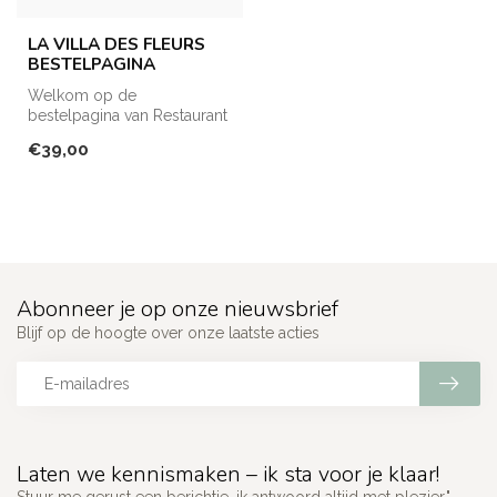
LA VILLA DES FLEURS
BESTELPAGINA
Welkom op de
bestelpagina van Restaurant
La Villa des Fleurs! Hier kan
€39,00
je enkel ...
Abonneer je op onze nieuwsbrief
Blijf op de hoogte over onze laatste acties
Laten we kennismaken – ik sta voor je klaar!