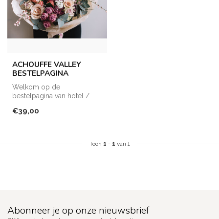
ACHOUFFE VALLEY
BESTELPAGINA
Welkom op de
bestelpagina van hotel /
restaurant Achouffe Valley!
€39,00
Hier kan je en...
Toon
1
-
1
van 1
Abonneer je op onze nieuwsbrief