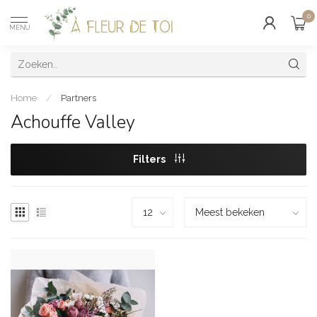
0
MENU
Home
/
Partners
Achouffe Valley
Filters