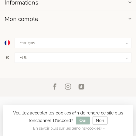
Informations
Mon compte
€
Veuillez accepter les cookies afin de rendre ce site plus
fonctionnel. D'accord?
Oui
Non
© Copyright 2026
- Powered by
Lightspeed
- Theme by
Dyvelopment
En savoir plus sur les témoins (cookies) »